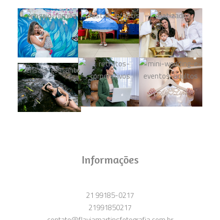
Informações
21 99185-0217
21991850217
contato@flaviamartinsfotografia.com.br