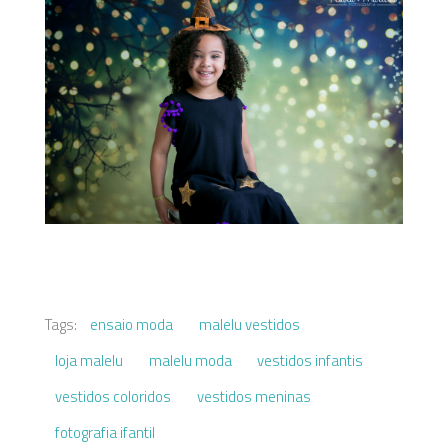
Tags:
ensaio moda
malelu vestidos
loja malelu
malelu moda
vestidos infantis
vestidos coloridos
vestidos meninas
fotografia ifantil