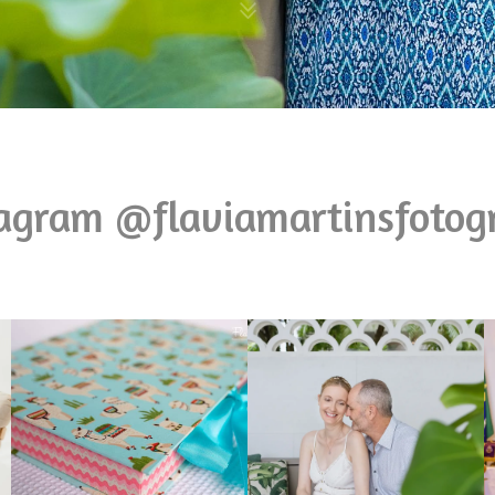
agram @flaviamartinsfotog