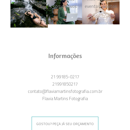
Informações
21 99185-0217
21991850217
contato@flaviamartinsfotografia.com.br
Flavia Martins Fotografia
GOSTOU? PEÇA JÁ SEU ORÇAMENTO