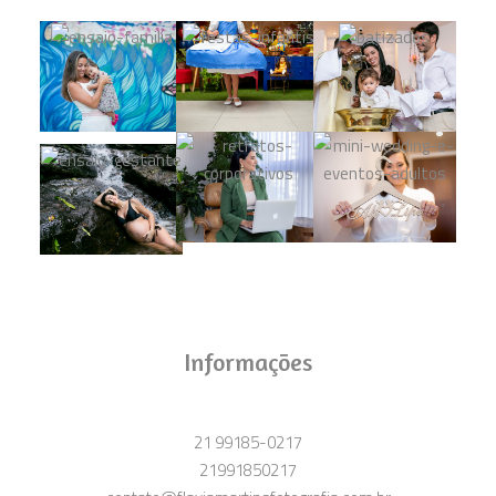
Informações
21 99185-0217
21991850217