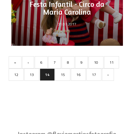
Festa Infantil - Circo da
Maria Carolina
31.07.2017
«
‹
6
7
8
9
10
11
12
13
14
15
16
17
›